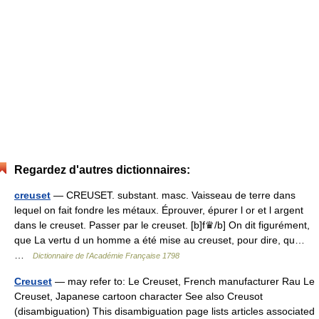
Regardez d'autres dictionnaires:
creuset
— CREUSET. substant. masc. Vaisseau de terre dans
lequel on fait fondre les métaux. Éprouver, épurer l or et l argent
dans le creuset. Passer par le creuset. [b]f♛/b] On dit figurément,
que La vertu d un homme a été mise au creuset, pour dire, qu…
…
Dictionnaire de l'Académie Française 1798
Creuset
— may refer to: Le Creuset, French manufacturer Rau Le
Creuset, Japanese cartoon character See also Creusot
(disambiguation) This disambiguation page lists articles associated