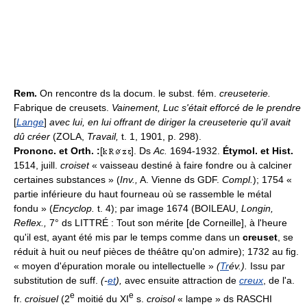
Rem.
On rencontre ds la docum. le subst. fém.
creuseterie.
Fabrique de creusets.
Vainement, Luc s'était efforcé de le prendre
[
Lange
]
avec lui, en lui offrant de diriger la creuseterie qu'il avait
dû créer
(ZOLA,
Travail,
t. 1, 1901, p. 298).
Prononc. et Orth. :
[
]. Ds
Ac.
1694-1932.
Étymol. et Hist.
1514, juill.
croiset
« vaisseau destiné à faire fondre ou à calciner
certaines substances » (
Inv.,
A. Vienne ds GDF.
Compl.
); 1754 «
partie inférieure du haut fourneau où se rassemble le métal
fondu » (
Encyclop.
t. 4); par image 1674 (BOILEAU,
Longin,
Reflex.,
7° ds LITTRÉ : Tout son mérite [de Corneille], à l'heure
qu'il est, ayant été mis par le temps comme dans un
creuset
, se
réduit à huit ou neuf pièces de théâtre qu'on admire); 1732 au fig.
« moyen d'épuration morale ou intellectuelle »
(
Tr
év.).
Issu par
substitution de suff.
(-
et
),
avec ensuite attraction de
creux
, de l'a.
e
e
fr.
croisuel
(2
moitié du XI
s.
croisol
« lampe » ds RASCHI