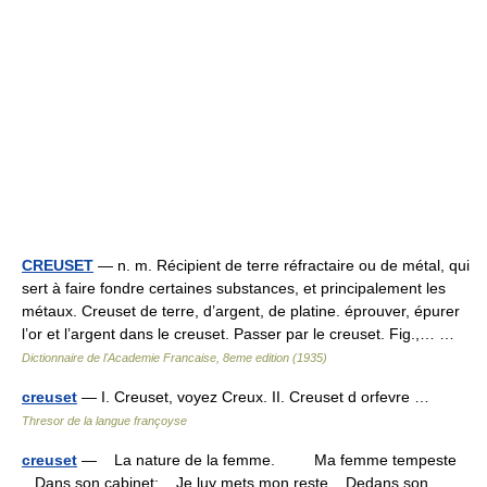
CREUSET
— n. m. Récipient de terre réfractaire ou de métal, qui
sert à faire fondre certaines substances, et principalement les
métaux. Creuset de terre, d’argent, de platine. éprouver, épurer
l’or et l’argent dans le creuset. Passer par le creuset. Fig.,… …
Dictionnaire de l'Academie Francaise, 8eme edition (1935)
creuset
— I. Creuset, voyez Creux. II. Creuset d orfevre …
Thresor de la langue françoyse
creuset
— La nature de la femme. Ma femme tempeste
Dans son cabinet: Je luy mets mon reste Dedans son