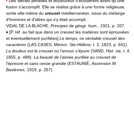
•
Des siècles pénibles et douloureux s'écoulèrent avant qu'une
fusion s'accomplît. Elle se réalisa grâce à une forme religieuse,
sortie elle-même du
creuset
méditerranéen, issue du mélange
d'hommes et d'idées qui s'y était accompli...
VIDAL DE LA BLACHE,
Principes de géogr. hum.,
1921, p. 207.
♦ [P. réf. au fait que dans un creuset les matières sont éprouvées
et éventuellement purifiées]
Le temps, ce véritable creuset des
caractères
(LAS CASES,
Mémor. Ste-Hélène,
t. 2, 1823, p. 641).
La douleur est le creuset où l'amour s'épure
(SAND,
Hist. vie,
t. 4,
1855, p. 488).
La beauté de l'aimée purifiée au creuset de
l'épreuve et sans cesse grandie
(ESTAUNIÉ,
Ascension M.
Baslèvres,
1919, p. 257).