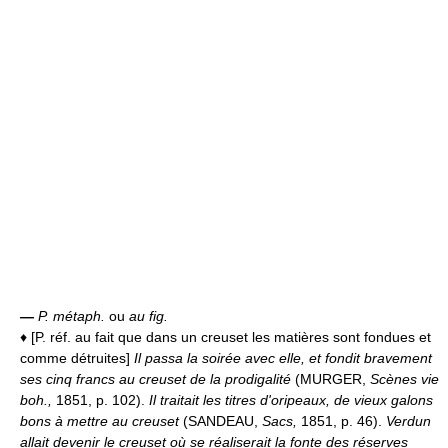
—
P. métaph.
ou
au fig.
♦ [P. réf. au fait que dans un creuset les matières sont fondues et
comme détruites]
Il passa la soirée avec elle, et fondit bravement
ses cinq francs au creuset de la prodigalité
(MURGER,
Scènes vie
boh.,
1851, p. 102).
Il traitait les titres d'oripeaux, de vieux galons
bons à mettre au creuset
(SANDEAU,
Sacs,
1851, p. 46).
Verdun
allait devenir le creuset où se réaliserait la fonte des réserves