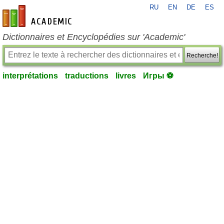
RU
EN
DE
ES
fr-academic.com
Dictionnaires et Encyclopédies sur 'Academic'
Recherche!
interprétations
traductions
livres
Игры ⚽