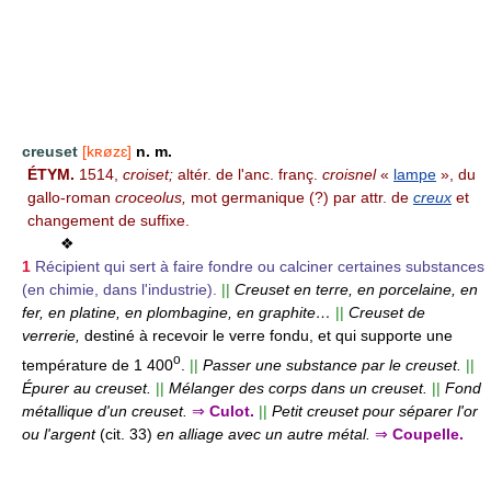
creuset
[kʀøzɛ]
n. m.
ÉTYM.
1514,
croiset;
altér. de l'anc. franç.
croisnel
«
lampe
», du
gallo-roman
croceolus,
mot germanique (?) par attr. de
creux
et
changement de suffixe.
❖
1
Récipient qui sert à faire fondre ou calciner certaines substances
(en chimie, dans l'industrie).
||
Creuset en terre, en porcelaine, en
fer, en platine, en plombagine, en graphite…
||
Creuset de
verrerie,
destiné à recevoir le verre fondu, et qui supporte une
o
température de 1 400
.
||
Passer une substance par le creuset.
||
Épurer au creuset.
||
Mélanger des corps dans un creuset.
||
Fond
métallique d'un creuset.
⇒
Culot.
||
Petit creuset pour séparer l'or
ou l'argent
(cit. 33)
en alliage avec un autre métal.
⇒
Coupelle.