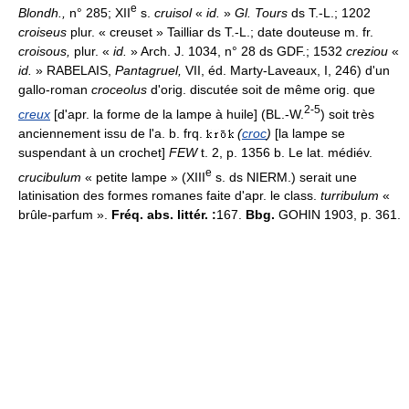
e
Blondh.,
n° 285; XII
s.
cruisol
«
id.
»
Gl. Tours
ds T.-L.; 1202
croiseus
plur. « creuset » Tailliar ds T.-L.; date douteuse m. fr.
croisous,
plur. «
id.
» Arch. J. 1034, n° 28 ds GDF.; 1532
creziou
«
id.
» RABELAIS,
Pantagruel,
VII, éd. Marty-Laveaux, I, 246) d'un
gallo-roman
croceolus
d'orig. discutée soit de même orig. que
2-5
creux
[d'apr. la forme de la lampe à huile] (BL.-W.
) soit très
anciennement issu de l'a. b. frq.
(
croc
)
[la lampe se
suspendant à un crochet]
FEW
t. 2, p. 1356 b. Le lat. médiév.
e
crucibulum
« petite lampe » (XIII
s. ds NIERM.) serait une
latinisation des formes romanes faite d'apr. le class.
turribulum
«
brûle-parfum ».
Fréq. abs. littér. :
167.
Bbg.
GOHIN 1903, p. 361.