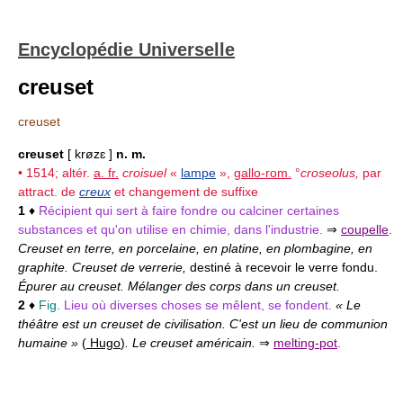
Encyclopédie Universelle
creuset
creuset
creuset
[ krøzɛ ]
n. m.
• 1514; altér.
a. fr.
croisuel
«
lampe
»,
gallo-rom.
°
croseolus,
par
attract. de
creux
et changement de suffixe
1
♦
Récipient qui sert à faire fondre ou calciner certaines
substances et qu'on utilise en chimie, dans l'industrie.
⇒
coupelle
.
Creuset en terre, en porcelaine, en platine, en plombagine, en
graphite. Creuset de verrerie,
destiné à recevoir le verre fondu.
Épurer au creuset. Mélanger des corps dans un creuset.
2
♦
Fig.
Lieu où diverses choses se mêlent, se fondent.
« Le
théâtre est un creuset de civilisation. C'est un lieu de communion
humaine »
(
Hugo
)
. Le creuset américain.
⇒
melting-pot
.