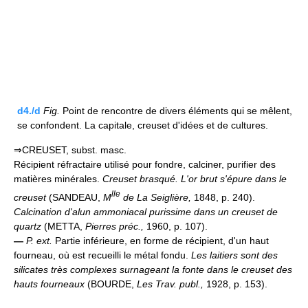
d4./d
Fig.
Point de rencontre de divers éléments qui se mêlent,
se confondent. La capitale, creuset d'idées et de cultures.
⇒CREUSET, subst. masc.
Récipient réfractaire utilisé pour fondre, calciner, purifier des
matières minérales.
Creuset brasqué.
L'or brut s'épure dans le
lle
creuset
(SANDEAU,
M
de La Seiglière,
1848, p. 240).
Calcination d'alun ammoniacal purissime dans un creuset de
quartz
(METTA,
Pierres préc.,
1960, p. 107).
—
P. ext.
Partie inférieure, en forme de récipient, d'un haut
fourneau, où est recueilli le métal fondu.
Les laitiers sont des
silicates très complexes surnageant la fonte dans le creuset des
hauts fourneaux
(BOURDE,
Les Trav. publ.,
1928, p. 153).