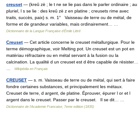
creuset
— (kreû zè ; le t ne se lie pas dans le parler ordinaire ; au
pluriel, l s se lie : des kreû zè z en platine ; creusets rime avec
traits, succès, paix) s. m. 1° Vaisseau de terre ou de métal, de
forme et de grandeur variables, mais ordinairement… …
Dictionnaire de la Langue Française d'Émile Littré
Creuset
— Cet article concerne le creuset métallurgique. Pour le
terme démographique, voir Melting pot. Un creuset est un pot en
matériau réfractaire ou en métal servant à la fusion ou la
calcination. La qualité d un creuset est d être capable de résister…
…
Wikipédia en Français
CREUSET
— s. m. Vaisseau de terre ou de métal, qui sert à faire
fondre certaines substances, et principalement les métaux.
Creuset de terre, d argent, de platine. Éprouver, épurer l or et l
argent dans le creuset. Passer par le creuset. Il se dit… …
Dictionnaire de l'Academie Francaise, 7eme edition (1835)