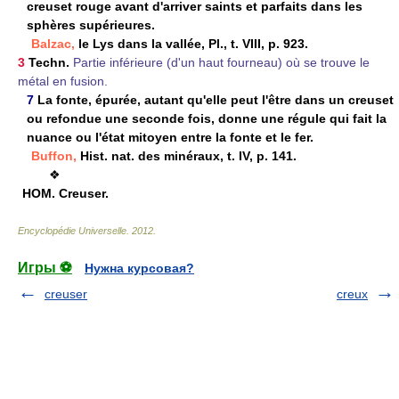
creuset rouge avant d'arriver saints et parfaits dans les
sphères supérieures.
Balzac,
le Lys dans la vallée, Pl., t. VIII, p. 923.
3
Techn.
Partie inférieure (d'un haut fourneau) où se trouve le
métal en fusion.
7
La fonte, épurée, autant qu'elle peut l'être dans un creuset
ou refondue une seconde fois, donne une régule qui fait la
nuance ou l'état mitoyen entre la fonte et le fer.
Buffon,
Hist. nat. des minéraux, t. IV, p. 141.
❖
HOM.
Creuser.
Encyclopédie Universelle
.
2012
.
Игры ⚽
Нужна курсовая?
creuser
creux