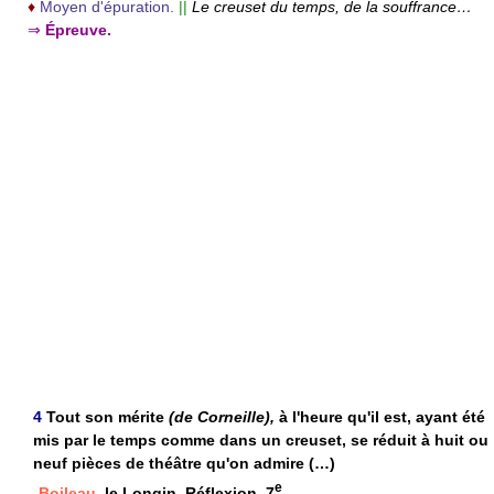
♦
Moyen d'épuration.
||
Le creuset du temps, de la souffrance…
⇒
Épreuve.
4
Tout son mérite
(de Corneille),
à l'heure qu'il est, ayant été
mis par le temps comme dans un creuset, se réduit à huit ou
neuf pièces de théâtre qu'on admire (…)
e
Boileau,
le Longin, Réflexion, 7
.