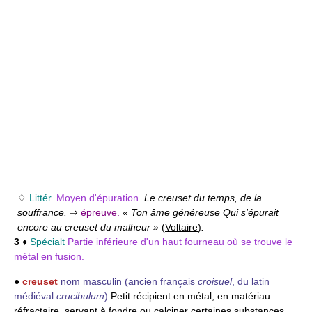
♢
Littér.
Moyen d'épuration.
Le creuset du temps, de la
souffrance.
⇒
épreuve
.
« Ton âme généreuse Qui s'épurait
encore au creuset du malheur »
(
Voltaire
)
.
3
♦
Spécialt
Partie inférieure d'un haut fourneau où se trouve le
métal en fusion.
●
creuset
nom masculin
(ancien français
croisuel
, du latin
médiéval
crucibulum
)
Petit récipient en métal, en matériau
réfractaire, servant à fondre ou calciner certaines substances.