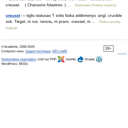
creuset. ( Chansons folastres. ) …
Dictionnaire Érotique moderne
creuset
— tiglis statusas T sritis fizika atitikmenys: angl. crucible
vok. Tiegel, m rus. тигель, m pranc. creuset, m …
Fizikos terminų
žodynas
© Academic, 2000-2026
18+
Contactez-nous:
Support technique
,
RÉCLAME
Dictionnaires exportation
, créé sur PHP,
Joomla,
Drupal,
WordPress, MODx.