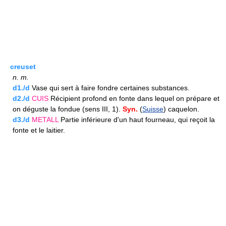
creuset
n.
m.
d1./d
Vase qui sert à faire fondre certaines substances.
d2./d
CUIS
Récipient profond en fonte dans lequel on prépare et
on déguste la fondue (sens III, 1).
Syn.
(
Suisse
) caquelon.
d3./d
METALL
Partie inférieure d'un haut fourneau, qui reçoit la
fonte et le laitier.